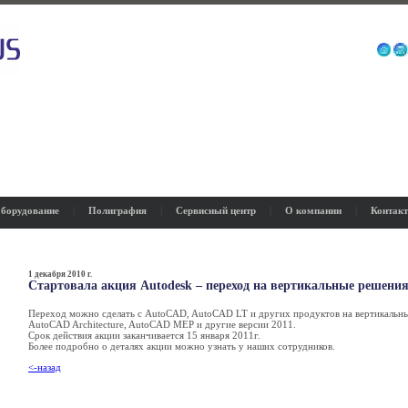
борудование
|
Полиграфия
|
Сервисный центр
|
О компании
|
Контак
1 декабря 2010 г.
Стартовала акция Autodesk – переход на вертикальные решения
Переход можно сделать с AutoCAD, AutoCAD LT и других продуктов на вертикальные
AutoCAD Architecture, AutoCAD MEP и другие версии 2011.
Срок действия акции заканчивается 15 января 2011г.
Более подробно о деталях акции можно узнать у наших сотрудников.
<-назад