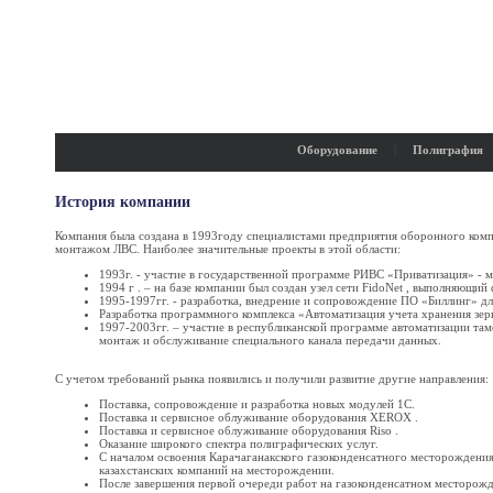
Оборудование
|
Полиграфия
История компании
Компания была создана в 1993году специалистами предприятия оборонного компл
монтажом ЛВС. Наиболее значительные проекты в этой области:
1993г. - участие в государственной программе РИВС «Приватизация» - 
1994 г . – на базе компании был создан узел сети FidoNet , выполняющи
1995-1997гг. - разработка, внедрение и сопровождение ПО «Биллинг» дл
Разработка программного комплекса «Автоматизация учета хранения зер
1997-2003гг. – участие в республиканской программе автоматизации 
монтаж и обслуживание специального канала передачи данных.
С учетом требований рынка появились и получили развитие другие направления:
Поставка, сопровождение и разработка новых модулей 1С.
Поставка и сервисное облуживание оборудования XEROX .
Поставка и сервисное облуживание оборудования Riso .
Оказание широкого спектра полиграфических услуг.
С началом освоения Карачаганакского газоконденсатного месторождени
казахстанских компаний на месторождении.
После завершения первой очереди работ на газоконденсатном месторож