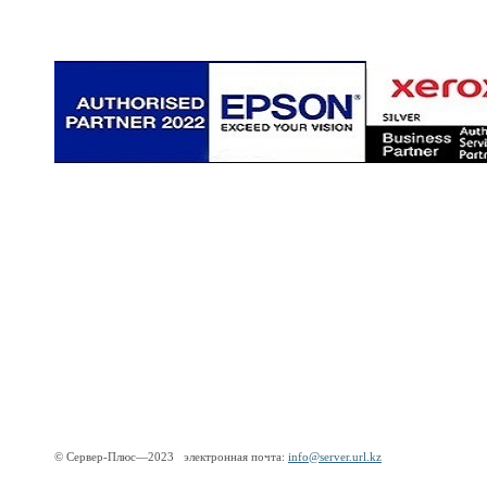
© Сервер-Плюс—2023 электронная почта:
info@server.url.kz