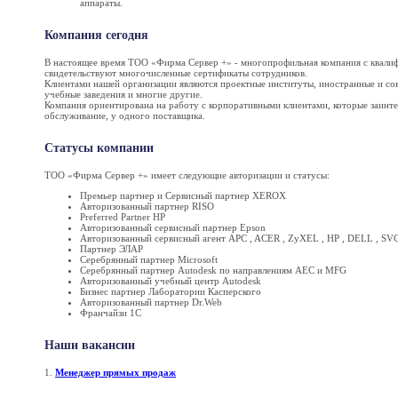
аппараты.
Компания сегодня
В настоящее время ТОО «Фирма Сервер +» - многопрофильная компания с квалиф
свидетельствуют многочисленные сертификаты сотрудников.
Клиентами нашей организации являются проектные институты, иностранные и со
учебные заведения и многие другие.
Компания ориентирована на работу с корпоративными клиентами, которые заинтер
обслуживание, у одного поставщика.
Статусы компании
ТОО «Фирма Сервер +» имеет следующие авторизации и статусы:
Премьер партнер и Сервисный партнер XEROX
Авторизованный партнер RISO
Preferred Partner HP
Авторизованный сервисный партнер Epson
Авторизованный сервисный агент APC , ACER , ZyXEL , HP , DELL , SVC
Партнер ЭЛАР
Серебрянный партнер Microsoft
Серебрянный партнер Autodesk по направлениям AEC и MFG
Авторизованный учебный центр Autodesk
Бизнес партнер Лаборатории Касперского
Авторизованный партнер Dr.Web
Франчайзи 1С
Наши вакансии
1.
Менеджер прямых продаж