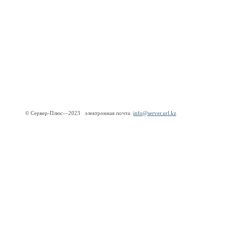
© Сервер-Плюс—2023 электронная почта:
info@server.url.kz