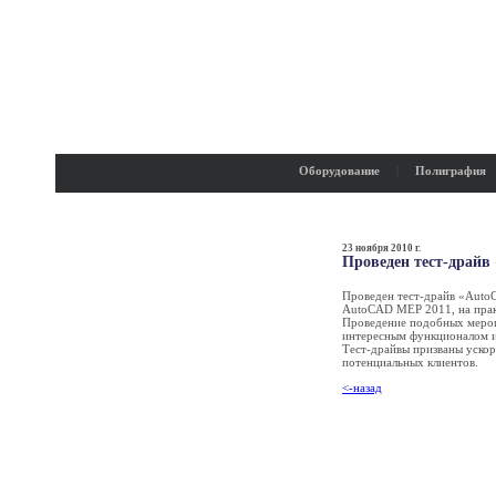
Оборудование
|
Полиграфия
23 ноября 2010 г.
Проведен тест-драйв
Проведен тест-драйв «Auto
AutoCAD MEP 2011, на практ
Проведение подобных мероп
интересным функционалом 
Тест-драйвы призваны ускор
потенциальных клиентов.
<-назад