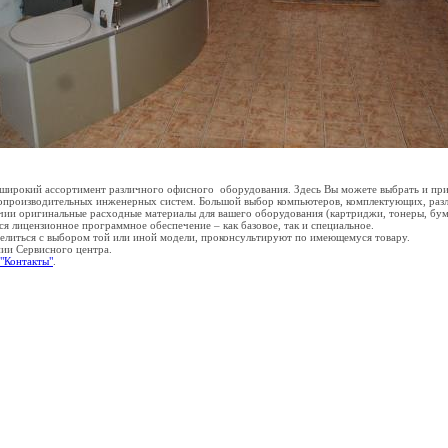
 широкий ассортимент различного офисного оборудования. Здесь Вы можете выбрать и пр
опроизводительных инженерных систем. Большой выбор компьютеров, комплектующих, разл
чии оригинальные расходные материалы для вашего оборудования (картриджи, тонеры, бума
я лицензионное программное обеспечение – как базовое, так и специальное.
литься с выбором той или иной модели, проконсультируют по имеющемуся товару.
ии Сервисного центра.
"Контакты"
.