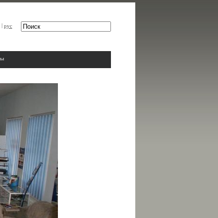
|
рус
ты