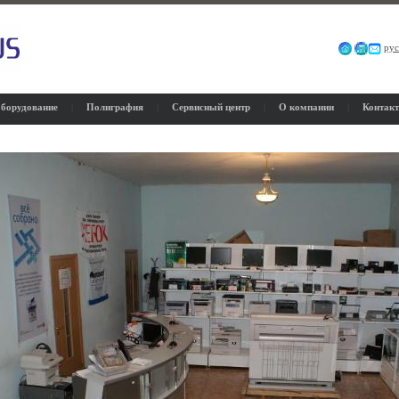
рус
борудование
|
Полиграфия
|
Сервисный центр
|
О компании
|
Контак