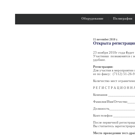
Оборудование
|
Полиграфия
15 november 2010 y.
Открыта регистрация
23 ноября 2010г года
б
удет
Участники познакомятся с 
удобнее.
Регистрация:
Для участия в мероприятии
ее по факсу: (7112) 51-26-
Количество мест ограничено
Р Е Г И С Т Р А Ц И О Н 
Компания ______________
Фамилия/Имя/Отчество___
Должность______________
Конт.телефон ___________
После первичной регистраци
Вы считаетесь зарегистриро
Место проведения тест-дра