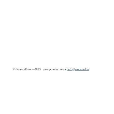
© Сервер-Плюс—2023 электронная почта:
info@server.url.kz