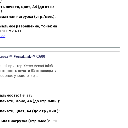
43
ь печати, цвет, А4 (до стр./
43
альная нагрузка (стр./мес.):
альное разрешение, точек на
1 200 x 2 400
нее
erox™ VersaLink™ C600
ный принтер Xerox VersaLink®
 скорость печати 53 страницы в
нсорное управление,…
альность:
Печать
печати, моно, А4 (до стр./мин.):
ечати, цвет, А4 (до стр./мин.):
ная нагрузка (стр./мес.):
120