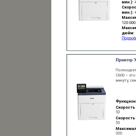
мин.):
Скорост
мин.):
Максим
120 000
Максим
дюйм:
Подроб
Принтер X
Полноцвет
C600 – это
минуту, се
Функцион
Скорость 
53
Скорость п
53
Максималь
000