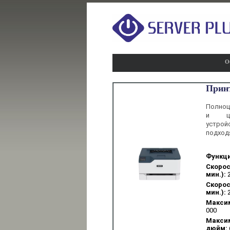
О
Прин
Полно
и цве
устрой
подход
Функци
Скорос
мин.):
Скорост
мин.):
Максим
000
Максим
дюйм: