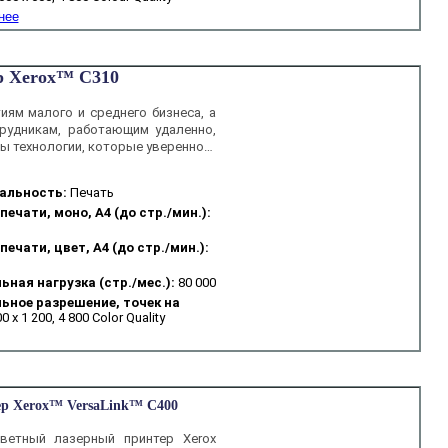
нее
р Xerox™ C310
иям малого и среднего бизнеса, а
рудникам, работающим удаленно,
ы технологии, которые уверенно…
альность:
Печать
печати, моно, А4 (до стр./мин.):
ечати, цвет, А4 (до стр./мин.):
ная нагрузка (стр./мес.):
80 000
ное разрешение, точек на
0 x 1 200, 4 800 Color Quality
р Xerox™ VersaLink™ C400
ветный лазерный принтер Xerox