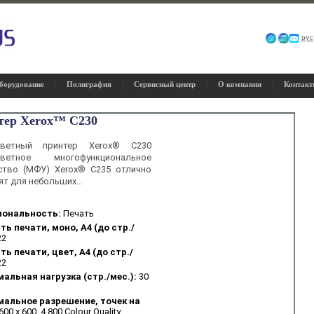
рус
борудование
|
Полиграфия
|
Сервисный центр
|
О компании
|
Контак
тер Xerox™ C230
цветный принтер Xerox® C230
тное многофункциональное
ство (МФУ) Xerox® C235 отлично
ят для небольших…
ональность:
Печать
ть печати, моно, А4 (до стр./
22
ь печати, цвет, А4 (до стр./
22
альная нагрузка (стр./мес.):
30
альное разрешение, точек на
600 x 600, 4 800 Colour Quality