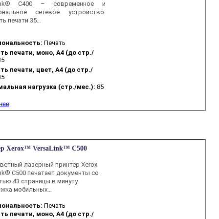
Link® C400 – современное и
ональное сетевое устройство.
ть печати 35…
ональность:
Печать
ть печати, моно, А4 (до стр./
35
ь печати, цвет, А4 (до стр./
35
альная нагрузка (стр./мес.):
85
нее
р Xerox™ VersaLink™ C500
ветный лазерный принтер Xerox
nk® C500 печатает документы со
ью 43 страницы в минуту.
жка мобильных…
ональность:
Печать
ть печати, моно, А4 (до стр./