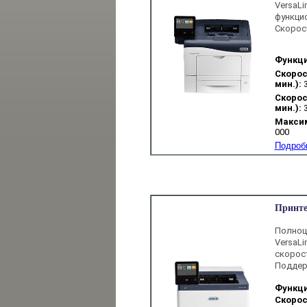
Versa
функци
Скорос
Функци
Скорос
мин.):
Скорост
мин.):
Максим
000
Подроб
Принте
Полноц
VersaLi
скорост
Поддер
Функци
Скорос