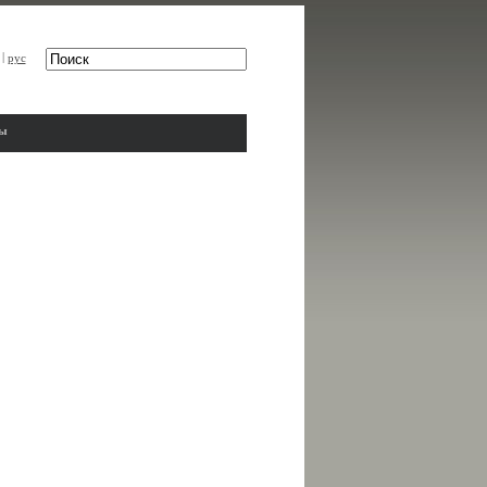
|
рус
ты