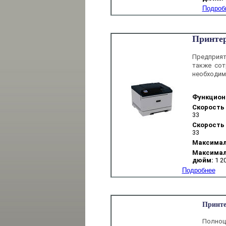
Подроб
Принте
Предприят
также сот
необходим
Функцион
Скорость 
33
Скорость п
33
Максималь
Максималь
дюйм:
1 20
Подробнее
Принте
Полноц